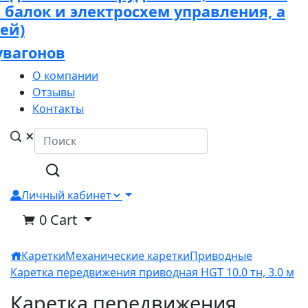
х балок и электросхем управления, а
ей)
увагонов
О компании
Отзывы
Контакты
Личный кабинет
0
Cart
Каретки
Механические каретки
Приводные
Каретка передвижения приводная HGT 10.0 тн, 3.0 м
Каретка передвижения