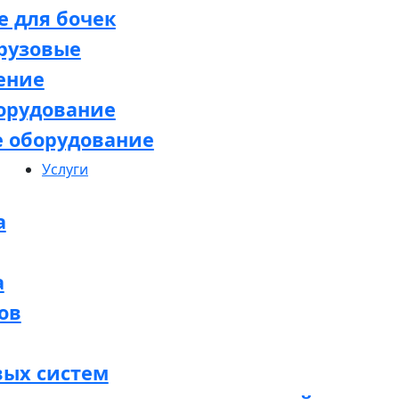
 для бочек
рузовые
ение
орудование
е оборудование
Услуги
а
а
ов
вых систем