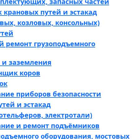
мплектующих, запасных частей
 крановых путей и эстакад
вых, козловых, консольных)
утей
й ремонт грузоподъемного
 и заземления
нщик коров
ок
ание приборов безопасности
утей и эстакад
отельферов, электротали)
ание и ремонт подъёмников
подъемного оборудования, мостовых