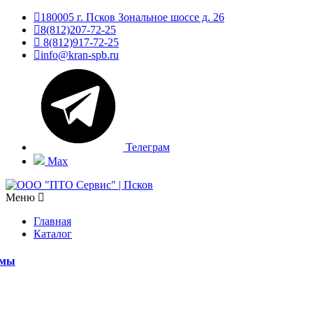
180005 г. Псков Зональное шоссе д. 26
8(812)207-72-25
8(812)917-72-25
info@kran-spb.ru
Телеграм
Max
Меню
Главная
Каталог
емы