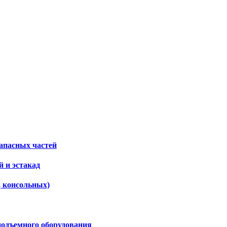
апасных частей
 и эстакад
, консольных)
подъемного оборудования