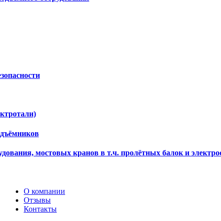
езопасности
ектротали)
одъёмников
дования, мостовых кранов в т.ч. пролётных балок и электро
О компании
Отзывы
Контакты