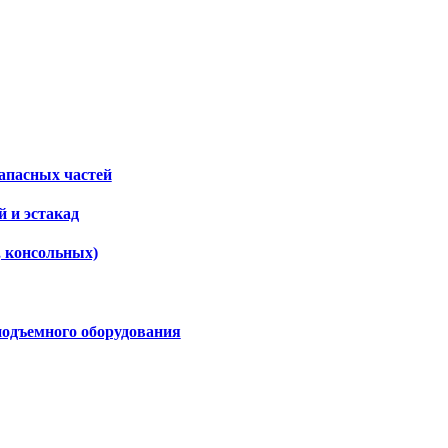
апасных частей
 и эстакад
, консольных)
подъемного оборудования