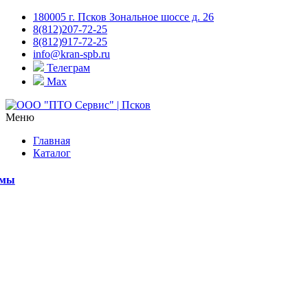
180005 г. Псков Зональное шоссе д. 26
8(812)207-72-25
8(812)917-72-25
info@kran-spb.ru
Телеграм
Max
Меню
Главная
Каталог
емы