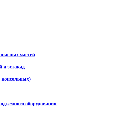
апасных частей
 и эстакад
, консольных)
подъемного оборудования