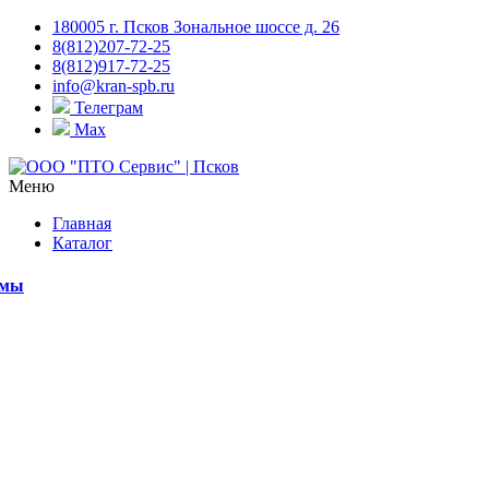
180005 г. Псков Зональное шоссе д. 26
8(812)207-72-25
8(812)917-72-25
info@kran-spb.ru
Телеграм
Max
Меню
Главная
Каталог
емы